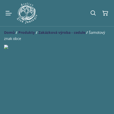
Domů
/
Produkty
/
Zakázková výroba - cedule
/
Šamotový
znak obce