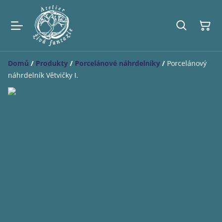
Domů
/
Produkty
/
Porcelánové náhrdelníky
/
Porcelánový
náhrdelník Větvičky I.