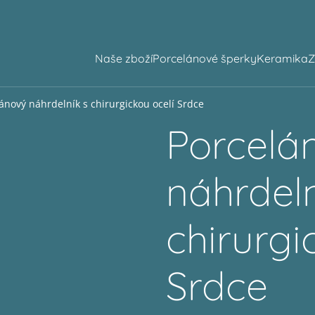
Naše zboží
Porcelánové šperky
Keramika
Z
ánový náhrdelník s chirurgickou ocelí Srdce
Porcelá
náhrdeln
chirurgi
Srdce