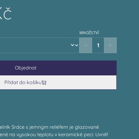
Kč
MNOŽSTVÍ
Objednat
Přidat do košíku
lník Srdce s jemným reliéfem je glazované
ené na vysokou teplotu v keramické peci. Uvnitř