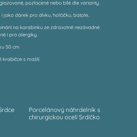
oglazované, pozlacené nebo bílé dle varianty.
i jako dárek pro dívku, holčičku, batole..
apínání na karabinku ze zdravotně nezávadné
né i pro alergiky.
zku 50 cm
 krabičce s mašlí.
Srdce
Porcelánový náhrdelník s
chirurgickou ocelí Srdíčko