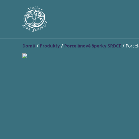
Domů
/
Produkty
/
Porcelánové šperky SRDCE
/
Porcel