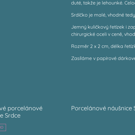
duté, takže je lehounké. Cel
Srdíčko je malé, vhodné tedy 
Jemný kuličkový řetízek i z
chirurgické oceli v ceně, vhod
Rozměr 2 x 2 cm, délka řetí
Zasíláme v papírové dárkové
ové porcelánové
Porcelánové náušnice 
e Srdce
NO