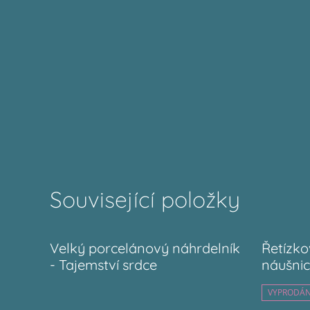
Související položky
Velký porcelánový náhrdelník
Řetízk
- Tajemství srdce
náušnic
VYPRODÁ