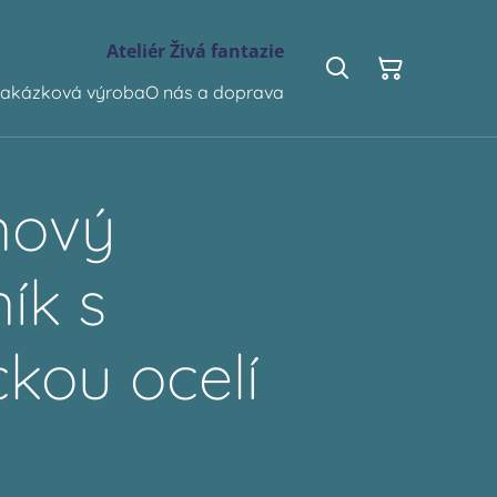
Ateliér Živá fantazie
akázková výroba
O nás a doprava
nový
ík s
ckou ocelí