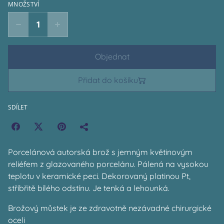
MNOŽSTVÍ
Objednat
Přidat do košíku
SDÍLET
Porcelánová autorská brož s jemným květinovým
reliéfem z glazovaného porcelánu. Pálená na vysokou
teplotu v keramické peci. Dekorovaný platinou Pt,
stříbřitě bílého odstínu. Je tenká a lehounká.
Brožový můstek je ze zdravotně nezávadné chirurgické
oceli