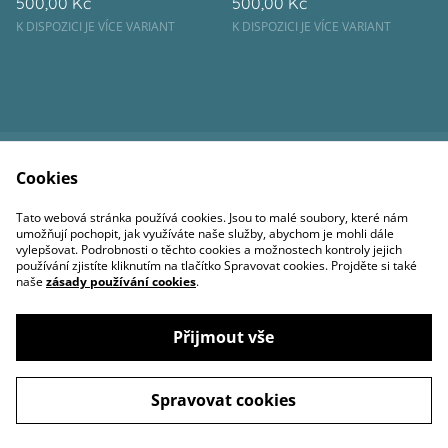
500,00 Kč
500,00 Kč
K DISPOZICI JE VÍCE VARIANT
K DISPOZICI JE VÍCE VARIANT
Cookies
Kontaktujte nás
Podmínky
Zásady ochrany
Zásady používání
Tato webová stránka používá cookies. Jsou to malé soubory, které nám
osobních údajů
cookies
umožňují pochopit, jak využíváte naše služby, abychom je mohli dále
vylepšovat. Podrobnosti o těchto cookies a možnostech kontroly jejich
používání zjistíte kliknutím na tlačítko Spravovat cookies. Projděte si také
naše
zásady používání cookies
.
Přijmout vše
©
2026
Ateliér Živá fantazie
Spravovat cookies
powered by