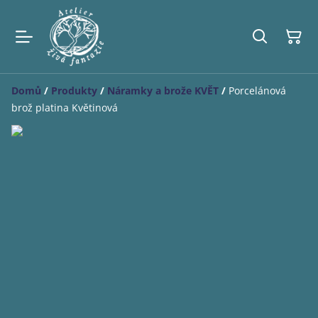
Domů
/
Produkty
/
Náramky a brože KVĚT
/
Porcelánová
brož platina Květinová