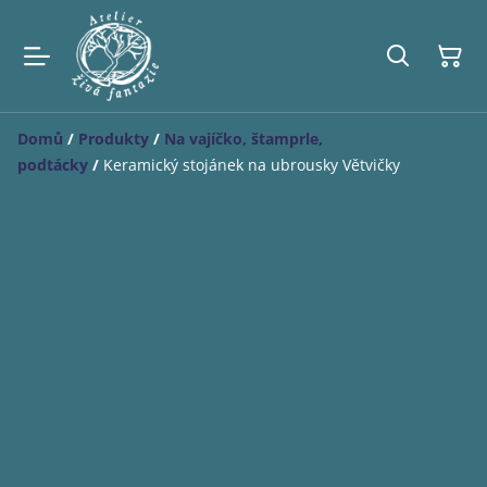
Domů
/
Produkty
/
Na vajíčko, štamprle,
podtácky
/
Keramický stojánek na ubrousky Větvičky