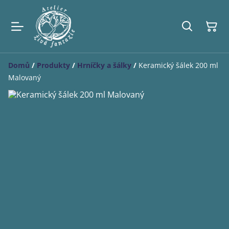
Domů
/
Produkty
/
Hrníčky a šálky
/
Keramický šálek 200 ml
Malovaný