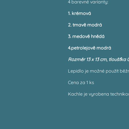
4 barevné varianty:
1. krémová
2. tmavě modrá
3. medově hnědá
4.petrolejově modrá
Rozměr 13 x 13 cm, tloušťka 
Lepidlo je možné použít běž
Cena za 1 ks
Kachle je vyrobena techniko