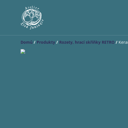
Domů
/
Produkty
/
Rozety, hrací skříňky RETRO
/
Kera