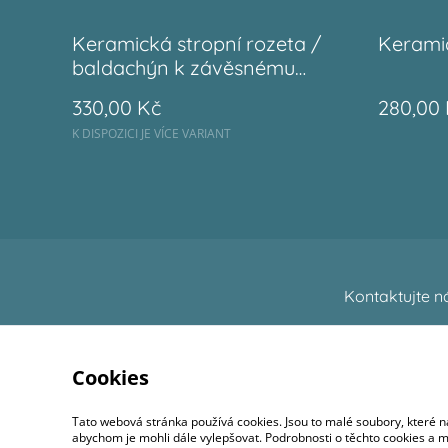
Keramická stropní rozeta /
Kerami
baldachýn k závěsnému
svítidlu
330,00 Kč
280,00
K DISPOZICI JE VÍCE VARIANT
Kontaktujte n
Cookies
Tato webová stránka používá cookies. Jsou to malé soubory, které n
abychom je mohli dále vylepšovat. Podrobnosti o těchto cookies a mož