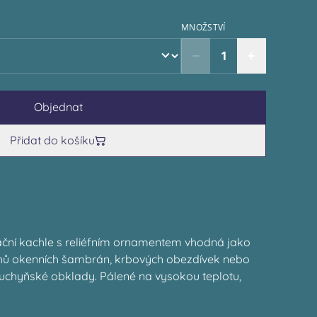
MNOŽSTVÍ
Objednat
Přidat do košíku
ční kachle s reliéfním ornamentem vhodná jako
ohů okenních šambrán, krbových obezdívek nebo
uchyňské obklady. Pálené na vysokou teplotu,