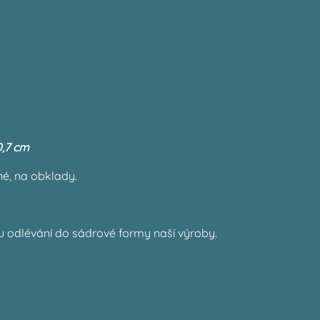
0,7 cm
né, na obklady.
u odlévání do sádrové formy naší výroby.