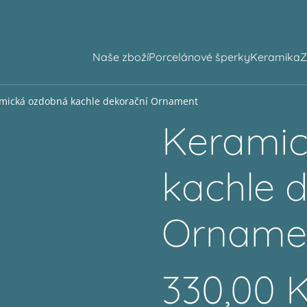
Naše zboží
Porcelánové šperky
Keramika
Z
mická ozdobná kachle dekorační Ornament
Kerami
kachle 
Orname
330,00 