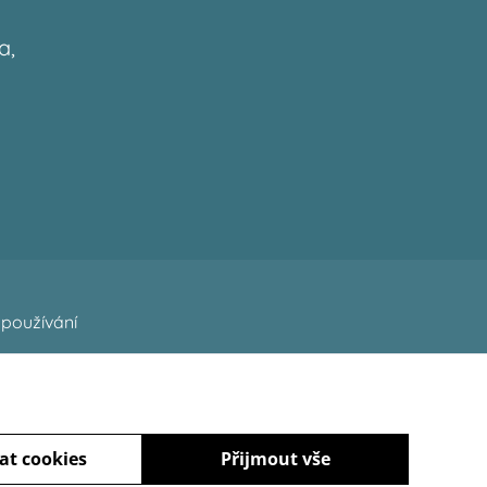
a,
používání
at cookies
Přijmout vše