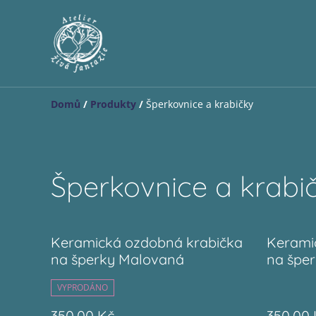
Domů
/
Produkty
/
Šperkovnice a krabičky
Šperkovnice a krabi
Keramická ozdobná krabička
Kerami
na šperky Malovaná
na špe
VYPRODÁNO
350,00 Kč
350,00 