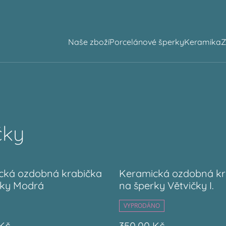
Naše zboží
Porcelánové šperky
Keramika
Z
čky
cká ozdobná krabička
Keramická ozdobná kr
rky Modrá
na šperky Větvičky I.
VYPRODÁNO
Kč
350,00 Kč