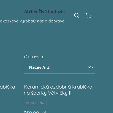
Ateliér Živá fantazie
akázková výroba
O nás a doprava
TŘÍDIT PODLE
abička
Keramická ozdobná krabička
na šperky Větvičky II.
VYPRODÁNO
350,00 Kč