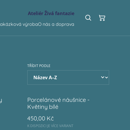
Ateliér Živá fantazie
akázková výroba
O nás a doprava
TŘÍDIT PODLE
y
Porcelánové náušnice -
Květiny bílé
450,00 Kč
K DISPOZICI JE VÍCE VARIANT