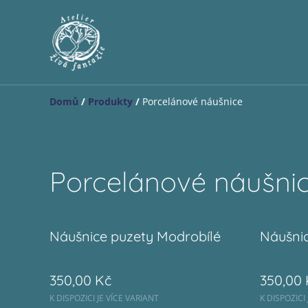
Domů
/
Produkty
/
Porcelánové náušnice
Porcelánové náušni
Náušnice puzety Modrobílé
Náušni
350,00 Kč
350,00 
K DISPOZICI JE VÍCE VARIANT
K DISPOZICI