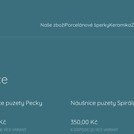
Naše zboží
Porcelánové šperky
Keramika
Z
ce
ce puzety Pecky
Náušnice puzety Spirál
Kč
350,00 Kč
 JE VÍCE VARIANT
K DISPOZICI JE VÍCE VARIANT